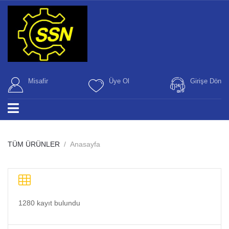
Misafir
Üye Ol
Girişe Dön
TÜM ÜRÜNLER
Anasayfa
1280 kayıt bulundu